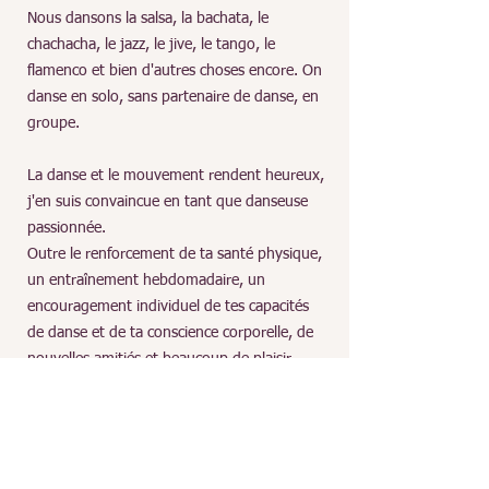
Nous dansons la salsa, la bachata, le
chachacha, le jazz, le jive, le tango, le
flamenco et bien d'autres choses encore. On
danse en solo, sans partenaire de danse, en
groupe.
La danse et le mouvement rendent heureux,
j'en suis convaincue en tant que danseuse
passionnée.
Outre le renforcement de ta santé physique,
un entraînement hebdomadaire, un
encouragement individuel de tes capacités
de danse et de ta conscience corporelle, de
nouvelles amitiés et beaucoup de plaisir
t'attendent.
Jour,
heure et lieu à Genève