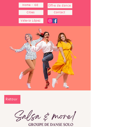
Home - GE
Offre de dance
Cities
Contact
Valeria López
Retour
Salsa & more!Groupe de
danse solo