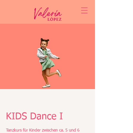
KIDS Dance I
Tanzkurs für Kinder zwischen ca. 5 und 6