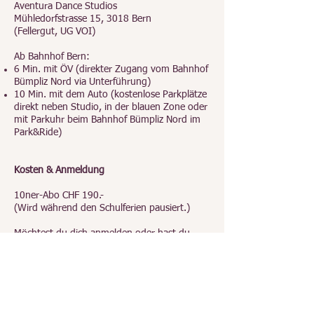
Aventura Dance Studios
Mühledorfstrasse 15, 3018 Bern
(Fellergut, UG VOI)
Ab Bahnhof Bern:
6 Min. mit ÖV (direkter Zugang vom Bahnhof
Bümpliz Nord via Unterführung)
10 Min. mit dem Auto (kostenlose Parkplätze
direkt neben Studio, in der blauen Zone oder
mit Parkuhr beim Bahnhof Bümpliz Nord im
Park&Ride)
Kosten & Anmeldung
10ner-Abo CHF 190.-
(Wird während den Schulferien pausiert.)
Möchtest du dich anmelden oder hast du
Fragen?
Schreibe mir
oder ruf mich an
Tel. 076 347
13 23.